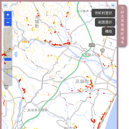
土
砂
市町村選択
+
災
害
–
範囲選択
警
戒
機能
区
域
等